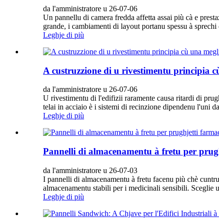
da l'amministratore u 26-07-06
Un pannellu di camera fredda affetta assai più cà e prestaz
grande, i cambiamenti di layout portanu spessu à sprechi di
Leghje di più
A custruzzione di u rivestimentu principia 
da l'amministratore u 26-07-06
U rivestimentu di l'edifizii raramente causa ritardi di p
telai in acciaio è i sistemi di recinzione dipendenu l'uni 
Leghje di più
Pannelli di almacenamentu à fretu per prugh
da l'amministratore u 26-07-03
I pannelli di almacenamentu à fretu facenu più chè cuntrul
almacenamentu stabili per i medicinali sensibili. Sceglie 
Leghje di più