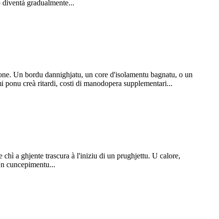
ò diventà gradualmente...
zione. Un bordu dannighjatu, un core d'isolamentu bagnatu, o un
mi ponu creà ritardi, costi di manodopera supplementari...
chì a ghjente trascura à l'iniziu di un prughjettu. U calore,
 Un cuncepimentu...