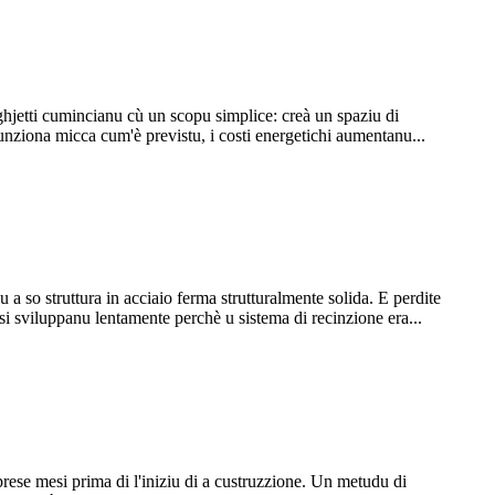
ghjetti cumincianu cù un scopu simplice: creà un spaziu di
nziona micca cum'è previstu, i costi energetichi aumentanu...
 a so struttura in acciaio ferma strutturalmente solida. E perdite
 si sviluppanu lentamente perchè u sistema di recinzione era...
i prese mesi prima di l'iniziu di a custruzzione. Un metudu di