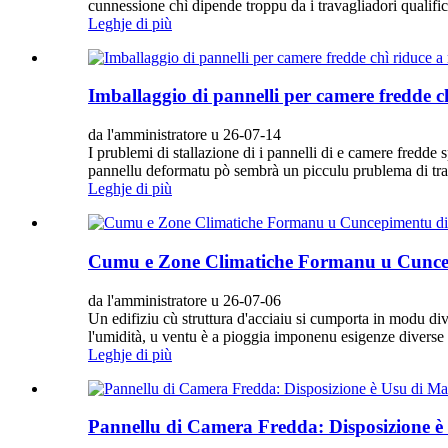
cunnessione chì dipende troppu da i travagliadori qualific
Leghje di più
Imballaggio di pannelli per camere fredde ch
da l'amministratore u 26-07-14
I prublemi di stallazione di i pannelli di e camere fredd
pannellu deformatu pò sembrà un picculu prublema di traspo
Leghje di più
Cumu e Zone Climatiche Formanu u Cuncepim
da l'amministratore u 26-07-06
Un edifiziu cù struttura d'acciaiu si cumporta in modu div
l'umidità, u ventu è a pioggia imponenu esigenze diverse 
Leghje di più
Pannellu di Camera Fredda: Disposizione è 