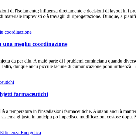
ioni di l'isolamentu; influenza direttamente e decisioni di layout in i p
 materiale imprevisti o à travaglii di riprogettazione. Dunque, a pianific
cù una megliu coordinazione
rughjettu da per ellu. A maiò parte di i prublemi cumincianu quandu diver
da l'altri, dunque ancu piccule lacune di cumunicazione ponu influenzà l'
jetti farmaceutichi
là a temperatura in l'installazioni farmaceutiche. Aiutanu ancu à manten
u sistema ghjustu in anticipu pò impedisce mudificazioni costose dopu. M