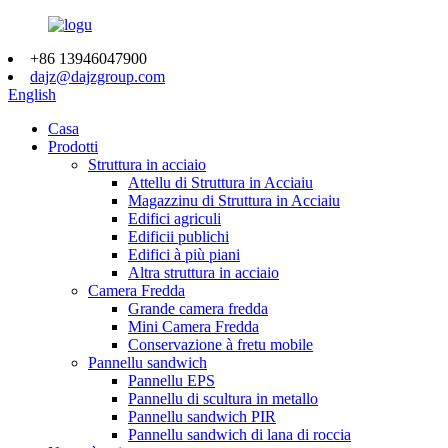
+86 13946047900
dajz@dajzgroup.com
English
Casa
Prodotti
Struttura in acciaio
Attellu di Struttura in Acciaiu
Magazzinu di Struttura in Acciaiu
Edifici agriculi
Edificii publichi
Edifici à più piani
Altra struttura in acciaio
Camera Fredda
Grande camera fredda
Mini Camera Fredda
Conservazione à fretu mobile
Pannellu sandwich
Pannellu EPS
Pannellu di scultura in metallo
Pannellu sandwich PIR
Pannellu sandwich di lana di roccia