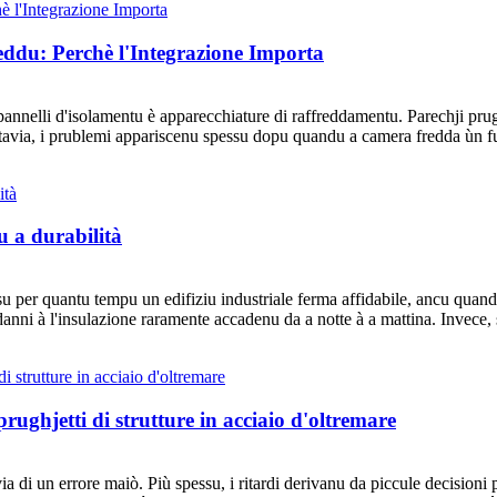
eddu: Perchè l'Integrazione Importa
pannelli d'isolamentu è apparecchiature di raffreddamentu. Parechji pru
tavia, i prublemi appariscenu spessu dopu quandu a camera fredda ùn fu
u a durabilità
su per quantu tempu un edifiziu industriale ferma affidabile, ancu quandu
i danni à l'insulazione raramente accadenu da a notte à a mattina. Invece,
rughjetti di strutture in acciaio d'oltremare
 via di un errore maiò. Più spessu, i ritardi derivanu da piccule decision