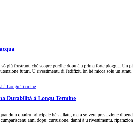
l'acqua
 sò più frustranti chè scopre perdite dopu à a prima forte pioggia. Un 
utenzione futuri. U rivestimentu di l'edifiziu ùn hè micca solu un stratu e
una Durabilità à Longu Termine
quandu u quadru principale hè stallatu, ma a so vera prestazione dipende
idi cumpariscenu anni dopu: currusione, danni à u rivestimentu, riparazioni