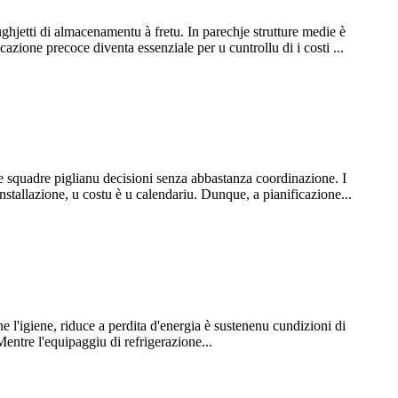
rughjetti di almacenamentu à fretu. In parechje strutture medie è
azione precoce diventa essenziale per u cuntrollu di i costi ...
se squadre piglianu decisioni senza abbastanza coordinazione. I
installazione, u costu è u calendariu. Dunque, a pianificazione...
e l'igiene, riduce a perdita d'energia è sustenenu cundizioni di
entre l'equipaggiu di refrigerazione...