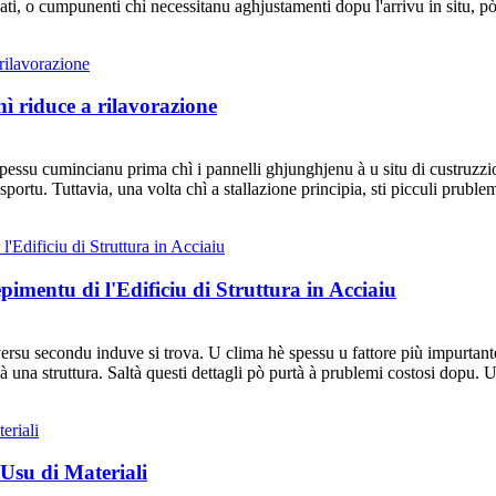
ati, o cumpunenti chì necessitanu aghjustamenti dopu l'arrivu in situ, p
ì riduce a rilavorazione
e spessu cumincianu prima chì i pannelli ghjunghjenu à u situ di custruz
rtu. Tuttavia, una volta chì a stallazione principia, sti picculi pruble
entu di l'Edificiu di Struttura in Acciaiu
ersu secondu induve si trova. U clima hè spessu u fattore più impurtante 
à una struttura. Saltà questi dettagli pò purtà à prublemi costosi dopu.
Usu di Materiali