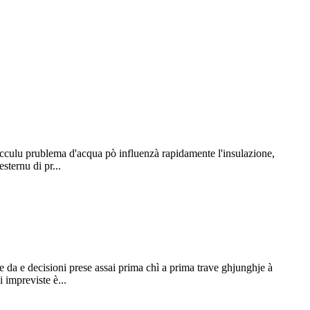
picculu prublema d'acqua pò influenzà rapidamente l'insulazione,
sternu di pr...
 da e decisioni prese assai prima chì a prima trave ghjunghje à
 impreviste è...