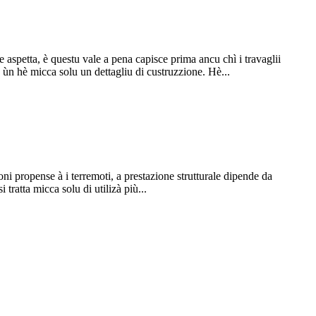
te aspetta, è questu vale a pena capisce prima ancu chì i travaglii
iu ùn hè micca solu un dettagliu di custruzzione. Hè...
ioni propense à i terremoti, a prestazione strutturale dipende da
 tratta micca solu di utilizà più...