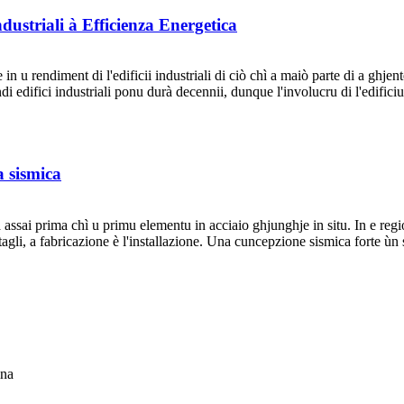
dustriali à Efficienza Energetica
n u rendiment di l'edificii industriali di ciò chì a maiò parte di a ghjen
ndi edifici industriali ponu durà decennii, dunque l'involucru di l'edific
a sismica
ia assai prima chì u primu elementu in acciaio ghjunghje in situ. In e reg
tagli, a fabricazione è l'installazione. Una cuncepzione sismica forte ùn si
ina