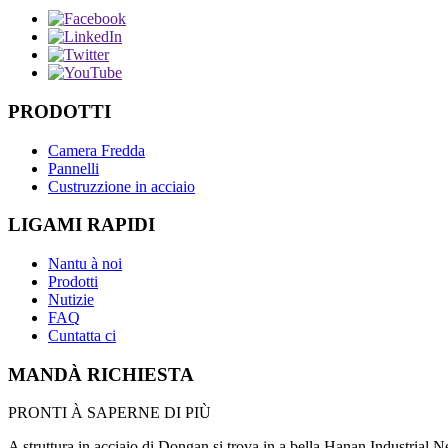
PRODOTTI
Camera Fredda
Pannelli
Custruzzione in acciaio
LIGAMI RAPIDI
Nantu à noi
Prodotti
Nutizie
FAQ
Cuntatta ci
MANDÀ RICHIESTA
PRONTI À SAPERNE DI PIÙ
A struttura in acciaio di Dongan si trova in a bella Hanan Industrial N